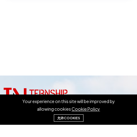
Your experience on this site will be improved by
allowing cookies
Cookie Policy
允许COOKIES
Số điện thoại liên lạc:
0081-50-3631-2628
Liên hệ hộp thư:
info@internship.works