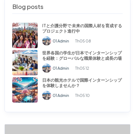
Blog posts
ITと介護分野で 未来の国際人材を育成する
プロジェクト進行中
01 Admin
Th05 08
世界各国の学生が日本でインターンシップ
を経験：グローバルな職業体験と成長の場
01 Admin
Th05 12
日本の観光ホテルで国際インターンシップ
を体験しませんか？
01 Admin
Th05 10