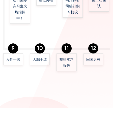
实习生火
司签订实
试
热招募
习协议
中！
9
10
11
12
入住手续
入职手续
获得实习
回国返校
报告