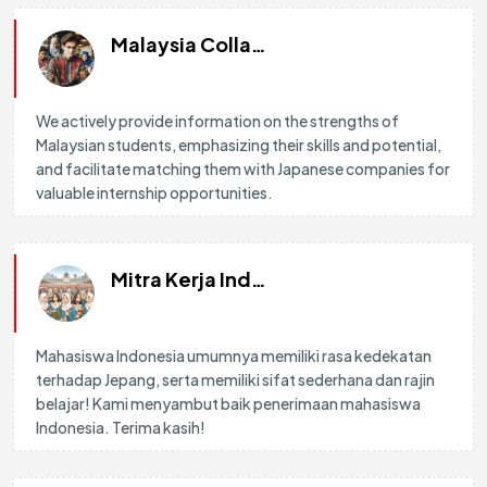
Malaysia Collaboration Partner
We actively provide information on the strengths of
Malaysian students, emphasizing their skills and potential,
and facilitate matching them with Japanese companies for
valuable internship opportunities.
Mitra Kerja Indonesia
Mahasiswa Indonesia umumnya memiliki rasa kedekatan
terhadap Jepang, serta memiliki sifat sederhana dan rajin
belajar! Kami menyambut baik penerimaan mahasiswa
Indonesia. Terima kasih!