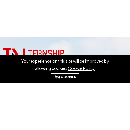
Your experience on this site will be improved by
allowing cookies
Cookie Policy
允许COOKIES
咨询电话:
0081-50-3631-2628
邮箱地址:
info@internship.works
首页
关于我们