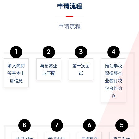
申请流程
申请流程
1
2
3
4
填入简历
与招募企
第一次面
推动学校
等基本申
业匹配
试
跟招募企
请信息
业签订校
企合作协
议
8
7
6
5
赴日国际
签证办理
与招募公
第二次面