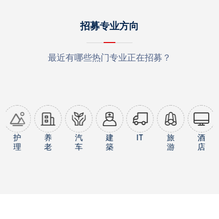
招募专业方向
最近有哪些热门专业正在招募？
护
养
汽
建
IT
旅
酒
理
老
车
築
游
店